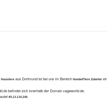
aus Dortmund ist bei uns im Bereich
ei
r Haustiere
Handel/Tiere Zubehör
d.de befindet sich innerhalb der Domain cageworld.de.
lautet
.
85.13.134.246
tragungen bei uns gelistet: