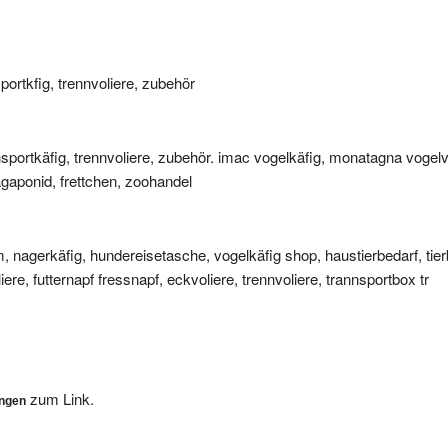
sportkfig, trennvoliere, zubehör
ransportkäfig, trennvoliere, zubehör. imac vogelkäfig, monatagna vogelv
 agaponid, frettchen, zoohandel
m, nagerkäfig, hundereisetasche, vogelkäfig shop, haustierbedarf, tier
re, futternapf fressnapf, eckvoliere, trennvoliere, trannsportbox tr
zum Link.
ungen