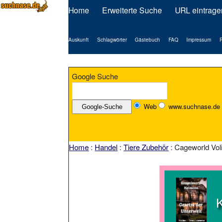
Home
Erweiterte Suche
URL eintrage
Auskunft
Schlagwörter
Gästebuch
FAQ
Impressum
P
Google Suche
Web
www.suchnase.de
Home
:
Handel
:
Tiere Zubehör
: Cageworld Voli