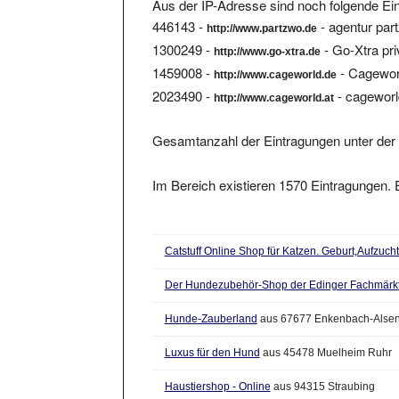
446143 -
- agentur par
http://www.partzwo.de
1300249 -
- Go-Xtra pri
http://www.go-xtra.de
1459008 -
- Cageworl
http://www.cageworld.de
2023490 -
- cageworld
http://www.cageworld.at
Gesamtanzahl der Eintragungen unter der 
Im Bereich existieren 1570 Eintragungen. E
Catstuff Online Shop für Katzen. Geburt,Aufzucht u
Der Hundezubehör-Shop der Edinger Fachmärk
Hunde-Zauberland
aus 67677 Enkenbach-Alse
Luxus für den Hund
aus 45478 Muelheim Ruhr
Haustiershop - Online
aus 94315 Straubing