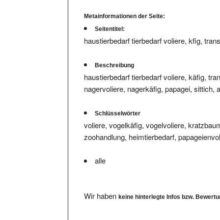
Metainformationen der Seite:
Seitentitel:
haustierbedarf tierbedarf voliere, kfig, tran
Beschreibung
haustierbedarf tierbedarf voliere, käfig, t
nagervoliere, nagerkäfig, papagei, sittich,
Schlüsselwörter
voliere, vogelkäfig, vogelvoliere, kratzbau
zoohandlung, heimtierbedarf, papageienvolie
alle
Wir haben
keine hinterlegte Infos bzw. Bewert