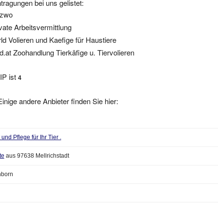
tzwo
vate Arbeitsvermittlung
d Volieren und Kaefige für Haustiere
.at Zoohandlung Tierkäfige u. Tiervolieren
IP ist
4
inige andere Anbieter finden Sie hier:
nd Pflege für Ihr Tier .
te
aus 97638 Mellrichstadt
nborn