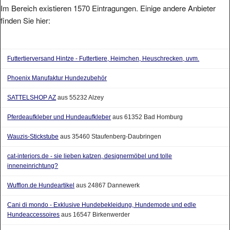
Im Bereich existieren 1570 Eintragungen. Einige andere Anbieter
finden Sie hier:
Futtertierversand Hintze - Futtertiere, Heimchen, Heuschrecken, uvm.
Phoenix Manufaktur Hundezubehör
SATTELSHOP AZ
aus 55232 Alzey
Pferdeaufkleber und Hundeaufkleber
aus 61352 Bad Homburg
Wauzis-Stickstube
aus 35460 Staufenberg-Daubringen
cat-interiors.de - sie lieben katzen, designermöbel und tolle
inneneinrichtung?
Wufflon.de Hundeartikel
aus 24867 Dannewerk
Cani di mondo - Exklusive Hundebekleidung, Hundemode und edle
Hundeaccessoires
aus 16547 Birkenwerder