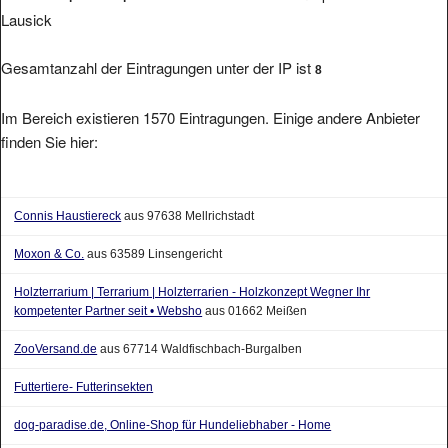
Lausick
Gesamtanzahl der Eintragungen unter der IP ist
8
Im Bereich existieren 1570 Eintragungen. Einige andere Anbieter
finden Sie hier:
Connis Haustiereck
aus 97638 Mellrichstadt
Moxon & Co.
aus 63589 Linsengericht
Holzterrarium | Terrarium | Holzterrarien - Holzkonzept Wegner Ihr
kompetenter Partner seit • Websho
aus 01662 Meißen
ZooVersand.de
aus 67714 Waldfischbach-Burgalben
Futtertiere- Futterinsekten
dog-paradise.de, Online-Shop für Hundeliebhaber - Home