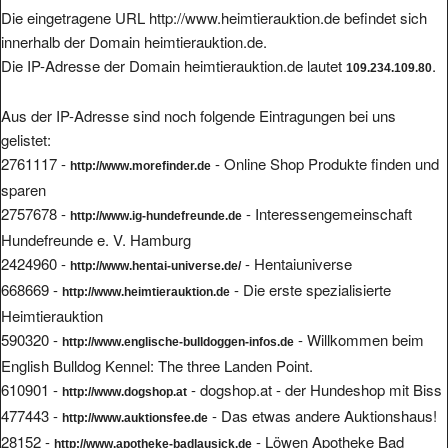
Die eingetragene URL http://www.heimtierauktion.de befindet sich
innerhalb der Domain heimtierauktion.de.
Die IP-Adresse der Domain heimtierauktion.de lautet
.
109.234.109.80
Aus der IP-Adresse sind noch folgende Eintragungen bei uns
gelistet:
2761117 -
- Online Shop Produkte finden und
http://www.morefinder.de
sparen
2757678 -
- Interessengemeinschaft
http://www.ig-hundefreunde.de
Hundefreunde e. V. Hamburg
2424960 -
- Hentaiuniverse
http://www.hentai-universe.de/
668669 -
- Die erste spezialisierte
http://www.heimtierauktion.de
Heimtierauktion
590320 -
- Willkommen beim
http://www.englische-bulldoggen-infos.de
English Bulldog Kennel: The three Landen Point.
610901 -
- dogshop.at - der Hundeshop mit Biss
http://www.dogshop.at
477443 -
- Das etwas andere Auktionshaus!
http://www.auktionsfee.de
28152 -
- Löwen Apotheke Bad
http://www.apotheke-badlausick.de