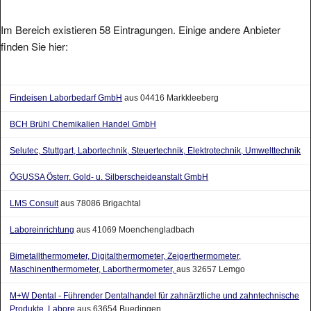
Im Bereich existieren 58 Eintragungen. Einige andere Anbieter
finden Sie hier:
Findeisen Laborbedarf GmbH
aus 04416 Markkleeberg
BCH Brühl Chemikalien Handel GmbH
Selutec, Stuttgart, Labortechnik, Steuertechnik, Elektrotechnik, Umwelttechnik
ÖGUSSA Österr. Gold- u. Silberscheideanstalt GmbH
LMS Consult
aus 78086 Brigachtal
Laboreinrichtung
aus 41069 Moenchengladbach
Bimetallthermometer, Digitalthermometer, Zeigerthermometer,
Maschinenthermometer, Laborthermometer,
aus 32657 Lemgo
M+W Dental - Führender Dentalhandel für zahnärztliche und zahntechnische
Produkte, Labore
aus 63654 Buedingen