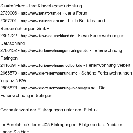
Saarbrücken - Ihre Kindertageseinrichtung
2739006 -
- Jana Forum
http://www.janaforum.de
2367701 -
- b + b Betriebs- und
http://www.hallenbuero.de
Büroeinrichtungen GmbH
2851722 -
- Fewo Ferienwohnung in
http://www.fewo-deutschland.de
Deutschland
2786152 -
- Ferienwohnung
http://www.ferienwohnungen-ratingen.de
Ratingen
2416391 -
- Ferienwohnung Velbert
http://www.ferienwohnung-velbert.de
2665570 -
- Schöne Ferienwohnungen
http://www.die-ferienwohnung.info
in ganz NRW
2806878 -
- Die
http://www.die-ferienwohnung-in-solingen.de
Ferienwohnung in Solingen
Gesamtanzahl der Eintragungen unter der IP ist
12
Im Bereich existieren 405 Eintragungen. Einige andere Anbieter
finden Sie hier: