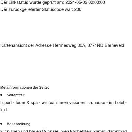
Der Linkstatus wurde geprüft am: 2024-05-02 00:00:00
Der zurückgelieferter Statuscode war: 200
Kartenansicht der Adresse Hermesweg 30A, 3771ND Barneveld
Metainformationen der Seite:
Seitentitel:
hilpert - feuer & spa - wir realisieren visionen : zuhause - im hotel -
im f
Beschreibung
wir planen und bauen fÃ¼r sie ihren kachelofen, kamin, dampfbad,