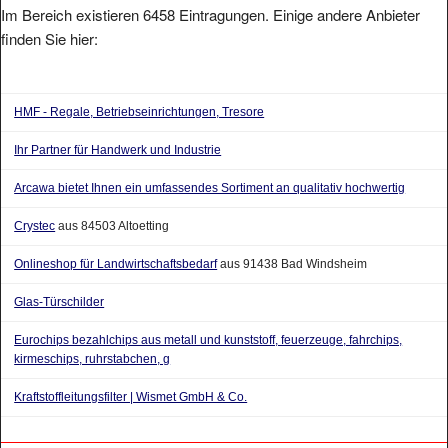
Im Bereich existieren 6458 Eintragungen. Einige andere Anbieter
finden Sie hier:
HMF - Regale, Betriebseinrichtungen, Tresore
Ihr Partner für Handwerk und Industrie
Arcawa bietet Ihnen ein umfassendes Sortiment an qualitativ hochwertig
Crystec
aus 84503 Altoetting
Onlineshop für Landwirtschaftsbedarf
aus 91438 Bad Windsheim
Glas-Türschilder
Eurochips bezahlchips aus metall und kunststoff, feuerzeuge, fahrchips,
kirmeschips, ruhrstabchen, g
Kraftstoffleitungsfilter | Wismet GmbH & Co.