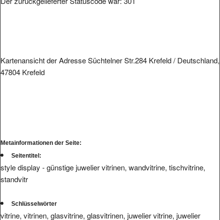
Kartenansicht der Adresse Süchtelner Str.284 Krefeld / Deutschland,
47804 Krefeld
Metainformationen der Seite:
Seitentitel:
style display - günstige juwelier vitrinen, wandvitrine, tischvitrine,
standvitr
Schlüsselwörter
vitrine, vitrinen, glasvitrine, glasvitrinen, juwelier vitrine, juwelier
vitrinen, schmuck vitrine, schmuck vitrinen, uhren vitrine, uhren