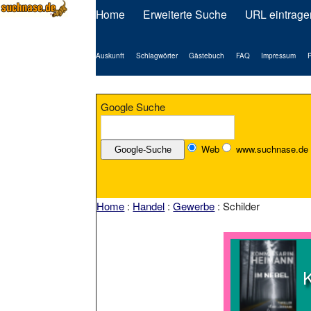
Home
Erweiterte Suche
URL eintrage
Auskunft
Schlagwörter
Gästebuch
FAQ
Impressum
P
Google Suche
Web
www.suchnase.de
Home
:
Handel
:
Gewerbe
: Schilder