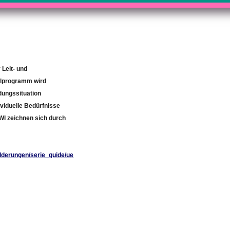
 Leit- und
olprogramm wird
dungssituation
viduelle Bedürfnisse
I zeichnen sich durch
lderungen/serie_guide/ue