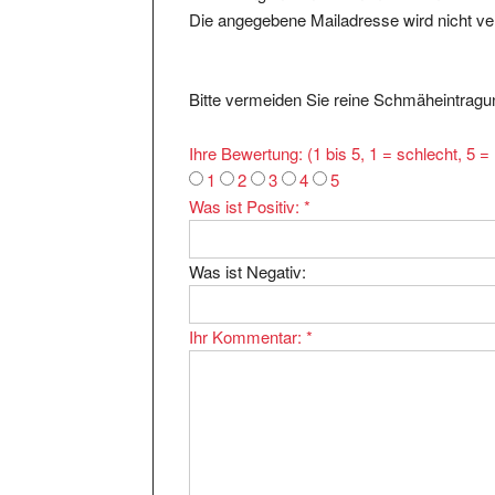
Die angegebene Mailadresse wird nicht verö
Bitte vermeiden Sie reine Schmäheintragun
Ihre Bewertung: (1 bis 5, 1 = schlecht, 5 
1
2
3
4
5
Was ist Positiv:
*
Was ist Negativ:
Ihr Kommentar:
*