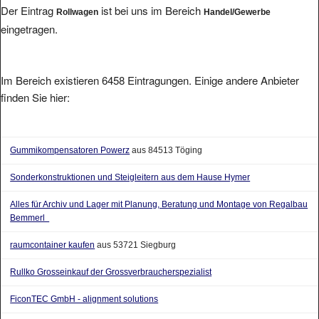
Der Eintrag
ist bei uns im Bereich
Rollwagen
Handel/Gewerbe
eingetragen.
Im Bereich existieren 6458 Eintragungen. Einige andere Anbieter
finden Sie hier:
Gummikompensatoren Powerz
aus 84513 Töging
Sonderkonstruktionen und Steigleitern aus dem Hause Hymer
Alles für Archiv und Lager mit Planung, Beratung und Montage von Regalbau
Bemmerl
raumcontainer kaufen
aus 53721 Siegburg
Rullko Grosseinkauf der Grossverbraucherspezialist
FiconTEC GmbH - alignment solutions