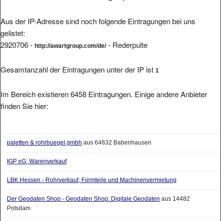
Aus der IP-Adresse sind noch folgende Eintragungen bei uns
gelistet:
2920706 -
- Rederpulte
http://awartgroup.com/de/
Gesamtanzahl der Eintragungen unter der IP ist
1
Im Bereich existieren 6458 Eintragungen. Einige andere Anbieter
finden Sie hier:
paletten & rohrbuegel gmbh
aus 64832 Babenhausen
IGP eG, Warenverkauf
LBK Hessen - Rohrverkauf, Formteile und Machinenvermietung
Der Geodaten Shop - Geodaten Shop: Digitale Geodaten
aus 14482
Potsdam
Jürgen Wandert Wägesysteme
aus 38528 Adenbuettel