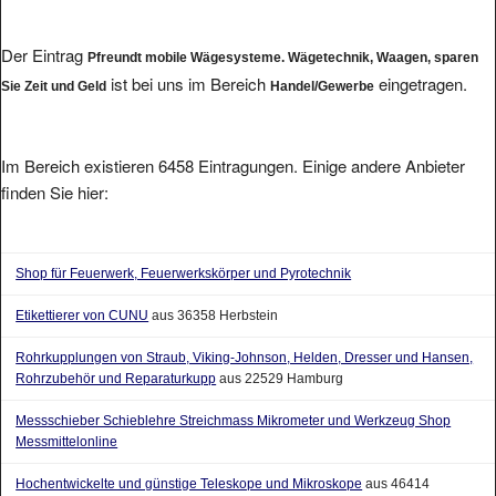
Der Eintrag
Pfreundt mobile Wägesysteme. Wägetechnik, Waagen, sparen
ist bei uns im Bereich
eingetragen.
Sie Zeit und Geld
Handel/Gewerbe
Im Bereich existieren 6458 Eintragungen. Einige andere Anbieter
finden Sie hier:
Shop für Feuerwerk, Feuerwerkskörper und Pyrotechnik
Etikettierer von CUNU
aus 36358 Herbstein
Rohrkupplungen von Straub, Viking-Johnson, Helden, Dresser und Hansen,
Rohrzubehör und Reparaturkupp
aus 22529 Hamburg
Messschieber Schieblehre Streichmass Mikrometer und Werkzeug Shop
Messmittelonline
Hochentwickelte und günstige Teleskope und Mikroskope
aus 46414
Rhede/Westfalen