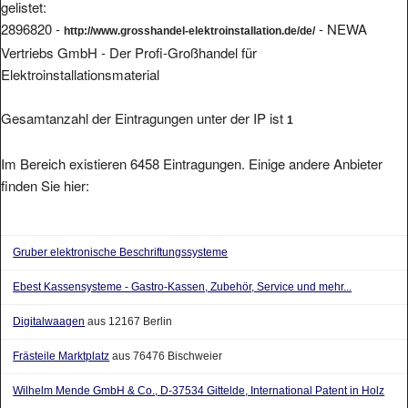
gelistet:
2896820 -
- NEWA
http://www.grosshandel-elektroinstallation.de/de/
Vertriebs GmbH - Der Profi-Großhandel für
Elektroinstallationsmaterial
Gesamtanzahl der Eintragungen unter der IP ist
1
Im Bereich existieren 6458 Eintragungen. Einige andere Anbieter
finden Sie hier:
Gruber elektronische Beschriftungssysteme
Ebest Kassensysteme - Gastro-Kassen, Zubehör, Service und mehr...
Digitalwaagen
aus 12167 Berlin
Frästeile Marktplatz
aus 76476 Bischweier
Wilhelm Mende GmbH & Co., D-37534 Gittelde, International Patent in Holz