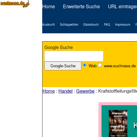
Home
Erweiterte Suche
URL eintrage
Auskunft
Schlagwörter
Gästebuch
FAQ
Impressum
P
Google Suche
Web
www.suchnase.de
Home
:
Handel
:
Gewerbe
: Kraftstoffleitungsf