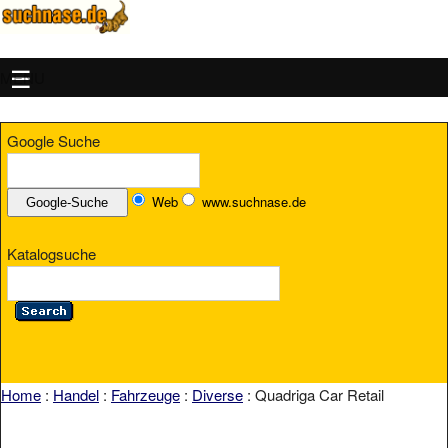
MENU
Google Suche
Web
www.suchnase.de
Katalogsuche
Home
:
Handel
:
Fahrzeuge
:
Diverse
: Quadriga Car Retail