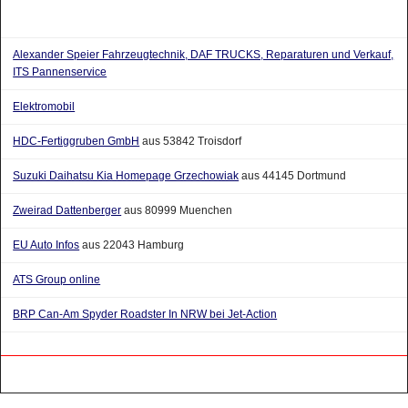
Alexander Speier Fahrzeugtechnik, DAF TRUCKS, Reparaturen und Verkauf,
ITS Pannenservice
Elektromobil
HDC-Fertiggruben GmbH
aus 53842 Troisdorf
Suzuki Daihatsu Kia Homepage Grzechowiak
aus 44145 Dortmund
Zweirad Dattenberger
aus 80999 Muenchen
EU Auto Infos
aus 22043 Hamburg
ATS Group online
BRP Can-Am Spyder Roadster In NRW bei Jet-Action