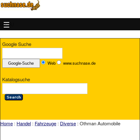
MENU
Google Suche
Web
www.suchnase.de
Katalogsuche
Home
:
Handel
:
Fahrzeuge
:
Diverse
: Othman Automobile