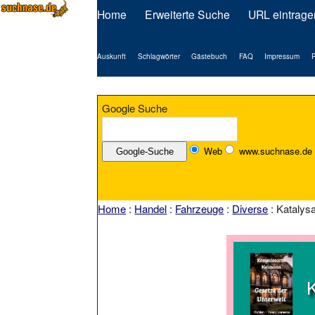
Home
Erweiterte Suche
URL eintrage
Auskunft
Schlagwörter
Gästebuch
FAQ
Impressum
P
Google Suche
Web
www.suchnase.de
Home
:
Handel
:
Fahrzeuge
:
Diverse
: Katalys