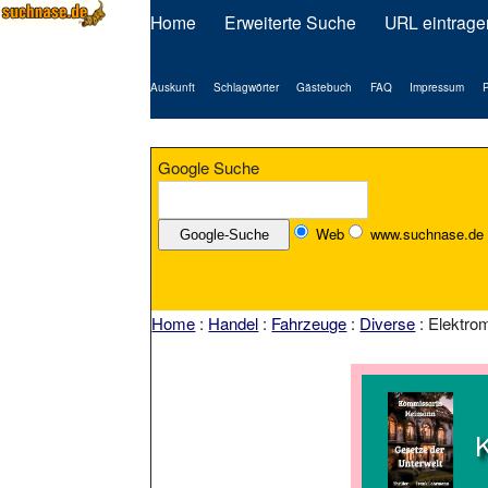
Home
Erweiterte Suche
URL eintrage
Auskunft
Schlagwörter
Gästebuch
FAQ
Impressum
P
Google Suche
Web
www.suchnase.de
Home
:
Handel
:
Fahrzeuge
:
Diverse
: Elektrom