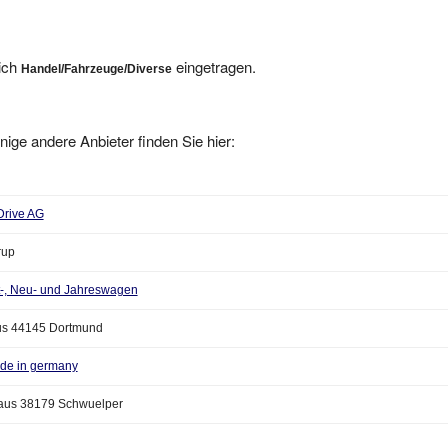
eich
eingetragen.
Handel/Fahrzeuge/Diverse
nige andere Anbieter finden Sie hier:
Drive AG
rup
-, Neu- und Jahreswagen
s 44145 Dortmund
e in germany
aus 38179 Schwuelper