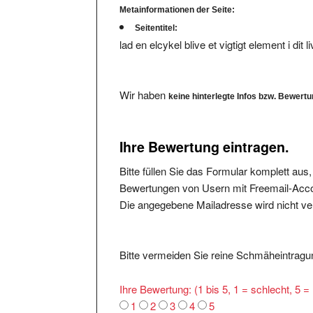
Seitentitel:
lad en elcykel blive et vigtigt element i dit li
Wir haben
keine hinterlegte Infos bzw. Bewert
Ihre Bewertung eintragen.
Bitte füllen Sie das Formular komplett aus
Bewertungen von Usern mit Freemail-Accou
Die angegebene Mailadresse wird nicht verö
Bitte vermeiden Sie reine Schmäheintragun
Ihre Bewertung: (1 bis 5, 1 = schlecht, 5 
1
2
3
4
5
Was ist Positiv:
*