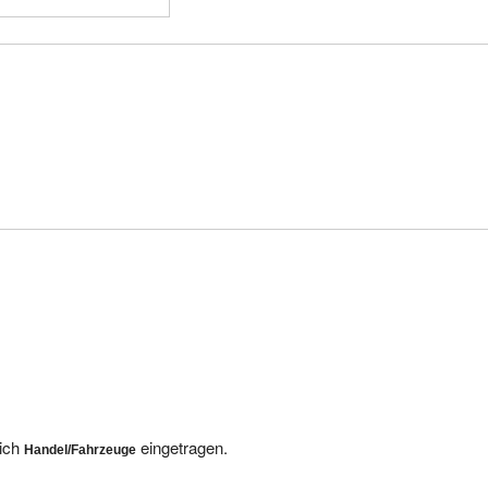
eich
eingetragen.
Handel/Fahrzeuge