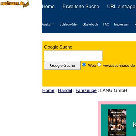
Home
Erweiterte Suche
URL eintrage
Auskunft
Schlagwörter
Gästebuch
FAQ
Impressum
P
Google Suche
Web
www.suchnase.de
Home
:
Handel
:
Fahrzeuge
: LANG GmbH