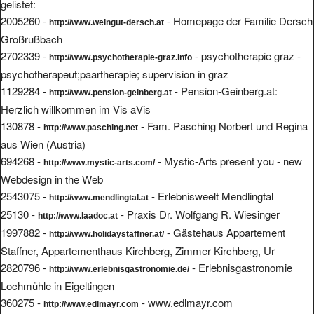
gelistet:
2005260 -
- Homepage der Familie Dersch
http://www.weingut-dersch.at
Großrußbach
2702339 -
- psychotherapie graz -
http://www.psychotherapie-graz.info
psychotherapeut;paartherapie; supervision in graz
1129284 -
- Pension-Geinberg.at:
http://www.pension-geinberg.at
Herzlich willkommen im Vis aVis
130878 -
- Fam. Pasching Norbert und Regina
http://www.pasching.net
aus Wien (Austria)
694268 -
- Mystic-Arts present you - new
http://www.mystic-arts.com/
Webdesign in the Web
2543075 -
- Erlebnisweelt Mendlingtal
http://www.mendlingtal.at
25130 -
- Praxis Dr. Wolfgang R. Wiesinger
http://www.laadoc.at
1997882 -
- Gästehaus Appartement
http://www.holidaystaffner.at/
Staffner, Appartementhaus Kirchberg, Zimmer Kirchberg, Ur
2820796 -
- Erlebnisgastronomie
http://www.erlebnisgastronomie.de/
Lochmühle in Eigeltingen
360275 -
- www.edlmayr.com
http://www.edlmayr.com