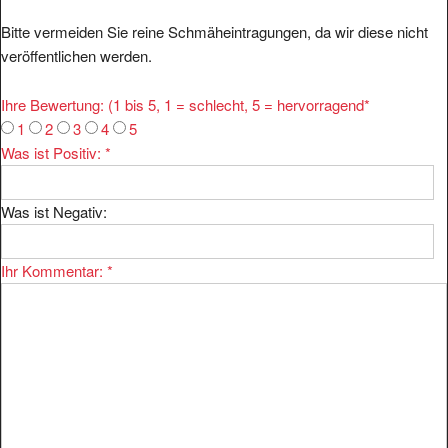
Bitte vermeiden Sie reine Schmäheintragungen, da wir diese nicht
veröffentlichen werden.
Ihre Bewertung: (1 bis 5, 1 = schlecht, 5 = hervorragend
*
1
2
3
4
5
Was ist Positiv:
*
Was ist Negativ:
Ihr Kommentar:
*