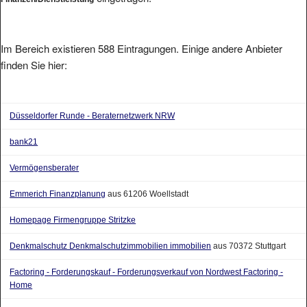
Im Bereich existieren 588 Eintragungen. Einige andere Anbieter
finden Sie hier:
Düsseldorfer Runde - Beraternetzwerk NRW
bank21
Vermögensberater
Emmerich Finanzplanung
aus 61206 Woellstadt
Homepage Firmengruppe Stritzke
Denkmalschutz Denkmalschutzimmobilien immobilien
aus 70372 Stuttgart
Factoring - Forderungskauf - Forderungsverkauf von Nordwest Factoring -
Home
GO-IQ.DE Recherchedienst und Infobroker
aus 27283 Verden