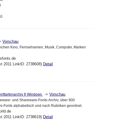
8
60
->
Vorschau
eichen Kino, Fernsehserien, Musik, Computer, Marken
sfonts.de
kt 2011 LinkID: 2738608)
Detail
->
Vorschau
hriftartenarchiv fr Windows
eware- und Shareware-Fonts-Archiv; über 900
s-Fonts alphabetisch und nach Rubriken geordnet.
orld.de
kt 2011 LinkID: 2738619)
Detail