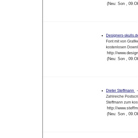
(Neu: Son , 09.O
Designers-skulls.
Font mit von Grafi
kostenlosen Downl
http://www.design
(Neu: Son , 09.O
Dieter Steffmann
Zahlreiche Postscr
Steffmann zum kos
http://www.steff
(Neu: Son , 09.O