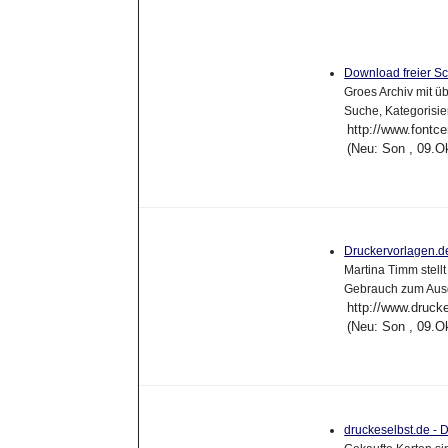
Download freier Sc
Groes Archiv mit üb
Suche, Kategorisie
http://www.fontce
(Neu: Son , 09.O
Druckervorlagen.
Martina Timm stel
Gebrauch zum Ausd
http://www.druck
(Neu: Son , 09.O
druckeselbst.de - 