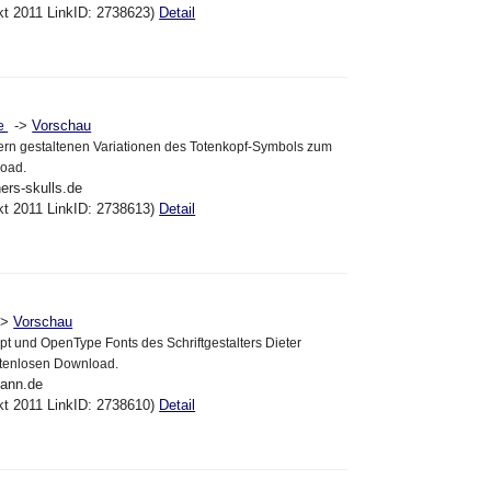
kt 2011 LinkID: 2738623)
Detail
->
Vorschau
de
kern gestaltenen Variationen des Totenkopf-Symbols zum
oad.
ers-skulls.de
kt 2011 LinkID: 2738613)
Detail
->
Vorschau
ipt und OpenType Fonts des Schriftgestalters Dieter
tenlosen Download.
mann.de
kt 2011 LinkID: 2738610)
Detail