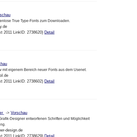
rschau
tenlose True Type-Fonts zum Downloaden.
y.de
kt 2011 LinkID: 2738620)
Detail
chau
iv mit eigenem Bereich neuer Fonts aus dem Usenet.
ol.de
kt 2011 LinkID: 2738602)
Detail
->
Vorschau
her
Grafik-Designer entworfenen Schriften und Möglichkeit
ung.
her-design.de
kt 2011 LinkID: 2738629)
Detail