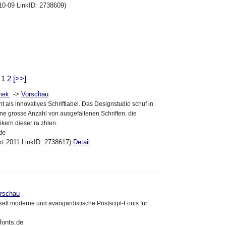
10-09 LinkID: 2738609)
: 1
2
[>>]
->
Vorschau
thek
nt als innovatives Schriftlabel. Das Designstudio schuf in
ne grosse Anzahl von ausgefallenen Schriften, die
kern dieser ra zhlen.
de
kt 2011 LinkID: 2738617)
Detail
rschau
kelt moderne und avangardistische Postscipt-Fonts für
fonts.de