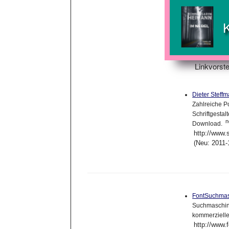
Linkvorste
Dieter Steff
Zahlreiche P
Schriftgestal
n
Download.
http://www.
(Neu: 2011-
FontSuchma
Suchmaschine
kommerzielle
http://www