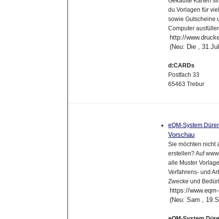
Gekaufte Karten sin
du Vorlagen für vie
sowie Gutscheine 
Computer ausfülle
http://www.drucke
(Neu: Die , 31.J
d:CARDs
Postfach 33
65463 Trebur
eQM-System Düren
Vorschau
Sie möchten nicht 
erstellen? Auf www
alle Muster Vorla
Verfahrens- und Ar
Zwecke und Bedürf
https://www.eqm
(Neu: Sam , 19.
eQM-System Dür