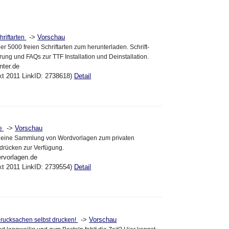
->
Vorschau
hriftarten
er 5000 freien Schriftarten zum herunterladen. Schrift-
rung und FAQs zur TTF Installation und Deinstallation.
nter.de
kt 2011 LinkID: 2738618)
Detail
->
Vorschau
de
lt eine Sammlung von Wordvorlagen zum privaten
rücken zur Verfügung.
ervorlagen.de
kt 2011 LinkID: 2739554)
Detail
->
Vorschau
Drucksachen selbst drucken!