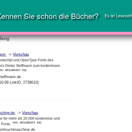
Kennen Sie schon die Bücher?
Es ist Lesezeit
llung
->
Vorschau
mann
ostscript und OpenType Fonts des
ters Dieter Steffmann zum kostenlosen
eu
aktualisiert
top
steffmann.de
10-09 LinkID: 2738610)
->
Vorschau
schine.de
 für mehr als 20.000 kostenlose und
neu
aktualisiert
top
 Fonts.
.fontsuchmaschine.de