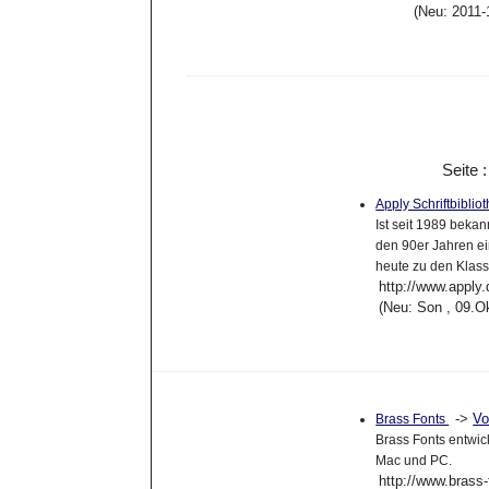
(Neu: 2011-
Seite 
Apply Schriftbiblio
Ist seit 1989 bekan
den 90er Jahren ei
heute zu den Klassi
http://www.apply.
(Neu: Son , 09.O
->
Vo
Brass Fonts
Brass Fonts entwic
Mac und PC.
http://www.brass-