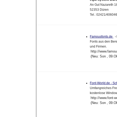
An Gut Nazareth 1
52353 Düren
Tel.: 02421/40604
Famousfonts.de
Fonts aus den Ber
und Firmen.
http://www.famou
(Neu: Son , 09.O
Font-World.de - Sc
Umfangreiches Fre
kostenlose Window
http://www.font-w
(Neu: Son , 09.O