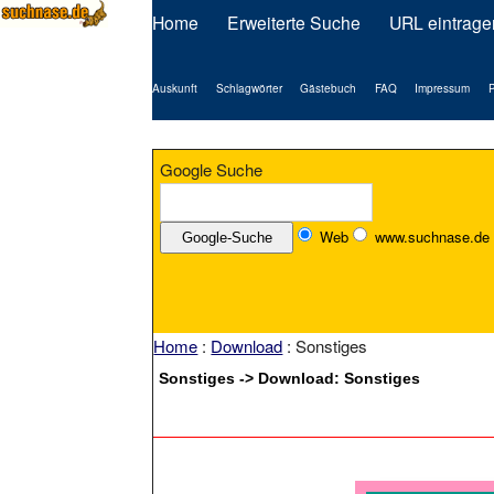
Home
Erweiterte Suche
URL eintrage
Auskunft
Schlagwörter
Gästebuch
FAQ
Impressum
P
Google Suche
Web
www.suchnase.de
Home
:
Download
: Sonstiges
Sonstiges -> Download: Sonstiges