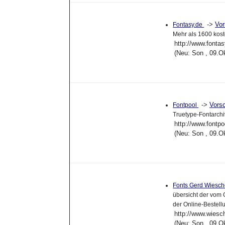
->
Vo
Fontasy.de
Mehr als 1600 kos
http://www.fontas
(Neu: Son , 09.O
->
Vors
Fontpool
Truetype-Fontarch
http://www.fontpo
(Neu: Son , 09.O
Fonts Gerd Wiesc
übersicht der vom 
der Online-Bestell
http://www.wiesc
(Neu: Son , 09.O