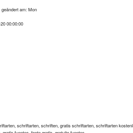
k geändert am: Mon
-20 00:00:00
iftarten, schriftarten, schriften, gratis schriftarten, schriftarten kostenl
 gratis fuentes, fonte gratis, gratuito fuentes,