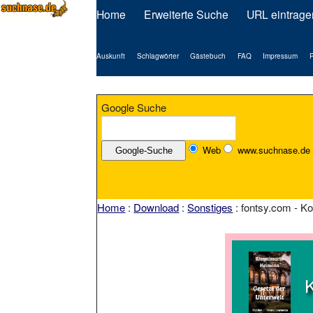
Home
Erweiterte Suche
URL eintrage
Auskunft
Schlagwörter
Gästebuch
FAQ
Impressum
P
Google Suche
Web
www.suchnase.de
Home
:
Download
:
Sonstiges
: fontsy.com - Ko