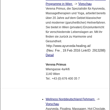
->
Vorschau
Programme in Wien
Verena Primus, die Spezialistin für Ayurveda,
Massagetherapien und Yoga, arbeitet bereits
über 20 Jahre auf dem Gebiet klassischer
und moderner (ganzheitlicher) Heilverfahren.
Sie bietet in Wien (privaten) Einzelunterricht
für verschiedenste Lebenslagen an. Mit ihr
finden sie zurück zu Harmonie und
Gesundheit.
http://www.ayurveda-healing.at/
(Neu: Fre , 19.Feb 2016 LinkID: 2913288)
Detail
Verena Primus
Wiengasse 4a/4/6
1140 Wien
Tel.: +43 (0) 676 400 35 7
->
Wellness Norddeutschland Fehmarn
Vorschau
Ayurveda, Floating, Massagen, Hot Choclate,