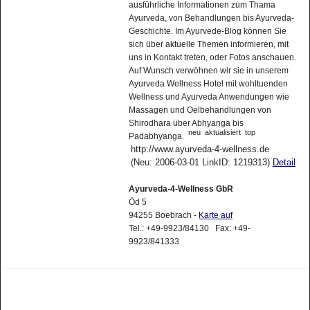
ausführliche Informationen zum Thama
Ayurveda, von Behandlungen bis Ayurveda-
Geschichte. Im Ayurvede-Blog können Sie
sich über aktuelle Themen informieren, mit
uns in Kontakt treten, oder Fotos anschauen.
Auf Wunsch verwöhnen wir sie in unserem
Ayurveda Wellness Hotel mit wohltuenden
Wellness und Ayurveda Anwendungen wie
Massagen und Oelbehandlungen von
Shirodhara über Abhyanga bis
neu
aktualisiert
top
Padabhyanga.
http://www.ayurveda-4-wellness.de
(Neu: 2006-03-01 LinkID: 1219313)
Detail
Ayurveda-4-Wellness GbR
Öd 5
94255 Boebrach -
Karte auf
Tel.: +49-9923/84130 Fax: +49-
9923/841333