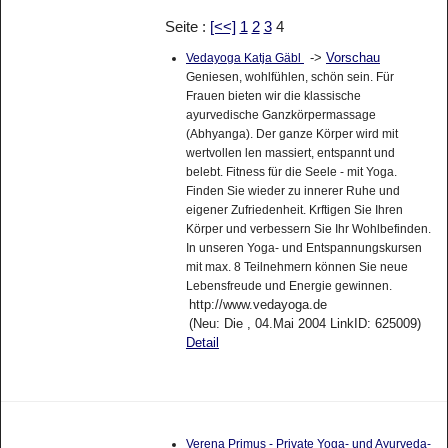
Seite :
[<<]
1
2
3
4
->
Vorschau
Vedayoga Katja Gäbl
Geniesen, wohlfühlen, schön sein. Für
Frauen bieten wir die klassische
ayurvedische Ganzkörpermassage
(Abhyanga). Der ganze Körper wird mit
wertvollen len massiert, entspannt und
belebt. Fitness für die Seele - mit Yoga.
Finden Sie wieder zu innerer Ruhe und
eigener Zufriedenheit. Krftigen Sie Ihren
Körper und verbessern Sie Ihr Wohlbefinden.
In unseren Yoga- und Entspannungskursen
mit max. 8 Teilnehmern können Sie neue
Lebensfreude und Energie gewinnen.
http://www.vedayoga.de
(Neu: Die , 04.Mai 2004 LinkID: 625009)
Detail
Verena Primus - Private Yoga- und Ayurveda-