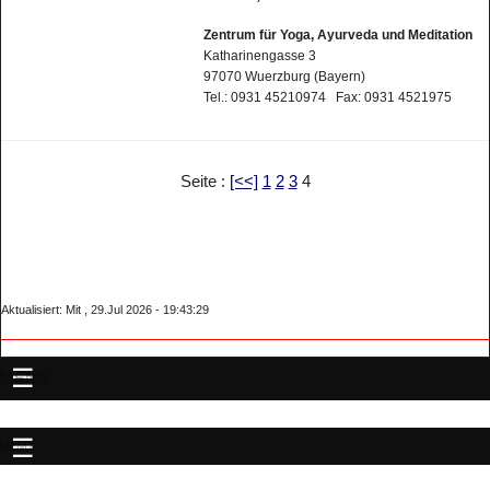
Zentrum für Yoga, Ayurveda und Meditation
Katharinengasse 3
97070 Wuerzburg (Bayern)
Tel.: 0931 45210974 Fax: 0931 4521975
Seite :
[<<]
1
2
3
4
Aktualisiert: Mit , 29.Jul 2026 - 19:43:29
MENU
MENU