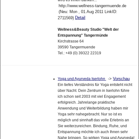
http://www.wellness-tangermuende.de
(Neu: Mon , 01.Aug 2011 LinkID:
Detail
2711569)
Wellness&Beauty Studio "Welt der
Entspannung" Tangermünde
Kirchstrasse 64
39590 Tangermuende
Tel.: +49 (0) 39322 22319
->
Vorschau
Yoga und Ayurveda Iserlohn
Ein tiefes Verständnis für Yoga entsteht nicht
über Nacht. Dein Zentrum in Iserlohn führe
ich schon seit 2003 mit viel Engagement
erfolgreich. Jahrelange praktische
Anwendung und Weiterbildung haben mir
Yoga sehr nahegebracht. Nur so ist es
möglich und sinnhaft das volle Erlebnis an
Sie weiterzureichen. Bindung, Ruhe, und
Entspannung möchte ich auch Ihnen sehr
Nahe bringen. So wirken Yoga und Ayurveda!