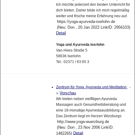
Ich möchte jederzeit den besten Unterricht für
dich bieten. Daher bilde ich mich regelmäßig
weiter und frische meine Erfahrung neu auf.
https://yoga-ayurveda-iserlohn.de
(Neu: Don , 20.Jan 2022 LinkID: 2956103)
Detail
Yoga und Ayurveda Iserlohn
Van-Hees-Straße 5
58636 Iserlohn
Tel.: 02371 / 63 65 3
-
Zentrum für Yoga, Ayurveda und Meditation
Vorschau
>
Wir bieten neben vielfltigen Ayurveda
Massagen auch Gesundheitsberatung und
eine 18-monatige Ayurvedaausbildung an.
Das Zentrum liegt im Herzen Würzburgs
http://www.yoga-wuerzburg.de
(Neu: Don , 23.Nov 2006 LinkID:
Detail
1482265)