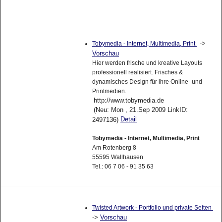
->
Tobymedia - Internet, Multimedia, Print
Vorschau
Hier werden frische und kreative Layouts
professionell realisiert. Frisches &
dynamisches Design für ihre Online- und
Printmedien.
http://www.tobymedia.de
(Neu: Mon , 21.Sep 2009 LinkID:
Detail
2497136)
Tobymedia - Internet, Multimedia, Print
Am Rotenberg 8
55595 Wallhausen
Tel.: 06 7 06 - 91 35 63
Twisted Artwork - Portfolio und private Seiten
->
Vorschau