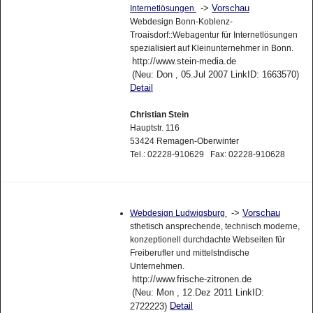
->
Vorschau
Internetlösungen
Webdesign Bonn-Koblenz-
Troaisdorf::Webagentur für Internetlösungen
spezialisiert auf Kleinunternehmer in Bonn.
http://www.stein-media.de
(Neu: Don , 05.Jul 2007 LinkID: 1663570)
Detail
Christian Stein
Hauptstr. 116
53424 Remagen-Oberwinter
Tel.: 02228-910629 Fax: 02228-910628
->
Vorschau
Webdesign Ludwigsburg
sthetisch ansprechende, technisch moderne,
konzeptionell durchdachte Webseiten für
Freiberufler und mittelstndische
Unternehmen.
http://www.frische-zitronen.de
(Neu: Mon , 12.Dez 2011 LinkID:
Detail
2722223)