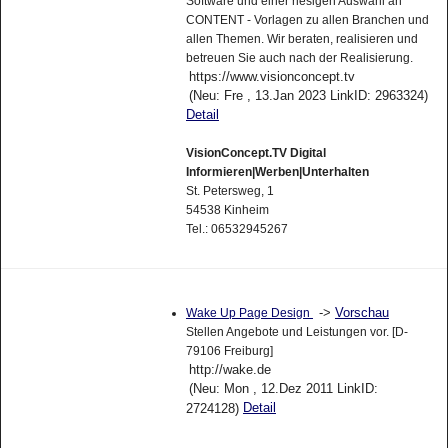
Software und einer riesigen Auswahl an
CONTENT - Vorlagen zu allen Branchen und
allen Themen. Wir beraten, realisieren und
betreuen Sie auch nach der Realisierung.
https://www.visionconcept.tv
(Neu: Fre , 13.Jan 2023 LinkID: 2963324)
Detail
VisionConcept.TV Digital
Informieren|Werben|Unterhalten
St. Petersweg, 1
54538 Kinheim
Tel.: 06532945267
->
Vorschau
Wake Up Page Design
Stellen Angebote und Leistungen vor. [D-
79106 Freiburg]
http://wake.de
(Neu: Mon , 12.Dez 2011 LinkID:
Detail
2724128)