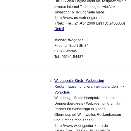
Die OS Web Engine dient als Testplatform für
diverse Internet Technologien wie Ajax,
Javascript, PHP und viele mehr.
http://www.os-web-engine.de
(Neu: Fre , 24.Apr 2009 LinkID: 2406068)
Detail
Michael Wegener
Friedrich Ebert Str. 34
67549 Worms
Tel.: 06241-54437
Webagentur Kirch - Webdesign
->
Rockenhausen und Kirchheimbolanden
Vorschau
Webdesign für die Nordpfalz und dem
Donnersbergkreis - Webagentur Kirch, Ihr
Partner für Webdesign in Alsenz,
Obermoschel, Winnweiler, Rockenhausen
und Kirchheimbolanden.
http://www.webagentur-kirch.de