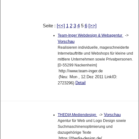
Seite :
[<<]
1
2
3
4
5
6
[>>]
->
Team-Inger Webdesign & Webagentur
Vorschau
Realisieren individuelle, mageschneiderte
Internetauftritte und Webshops für kleine und
mittlere Unternehmen sowie Privatpersonen.
[D-55299 Nackenheim]
http://www.team-inger.de
(Neu: Mon , 12.Dez 2011 LinkID:
Detail
2723296)
->
Vorschau
THEDIA Mediendesign
Agentur für Web und Logo Design sowie
Suchmaschinenoptimierung und
dazugehörige Texte
https://thedia-design.de/