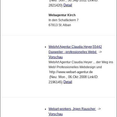
(Neu: Son , 30.Sep 2012 LinkID:
Detail
2821420)
Webagentur Kirch
In den Schafäckern 7
67813 St. Alban
WebArt Agentur Claudia Heyer,55442
->
Daxweiler - professionelles Webd
Vorschau
WebArt Agentur Claudia Heyer ... der Weg ins
Web! Professionelles Webdesign und
http://www.webart-agentur.de
(Neu: Mon , 06.Okt 2008 LinkID:
Detail
2196145)
->
Webart-workers, Jrgen Rauscher
Vorschau