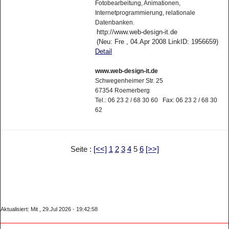
Fotobearbeitung, Animationen,
Internetprogrammierung, relationale
Datenbanken.
http://www.web-design-it.de
(Neu: Fre , 04.Apr 2008 LinkID: 1956659)
Detail
www.web-design-it.de
Schwegenheimer Str. 25
67354 Roemerberg
Tel.: 06 23 2 / 68 30 60 Fax: 06 23 2 / 68 30
62
Seite :
[<<]
1
2
3
4
5
6
[>>]
Aktualisiert: Mit , 29.Jul 2026 - 19:42:58