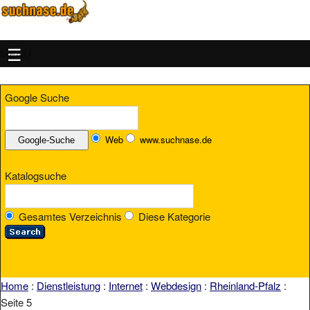
MENU
Google Suche
Web
www.suchnase.de
Katalogsuche
Gesamtes Verzeichnis
Diese Kategorie
Home
:
Dienstleistung
:
Internet
:
Webdesign
:
Rheinland-Pfalz
:
Seite 5