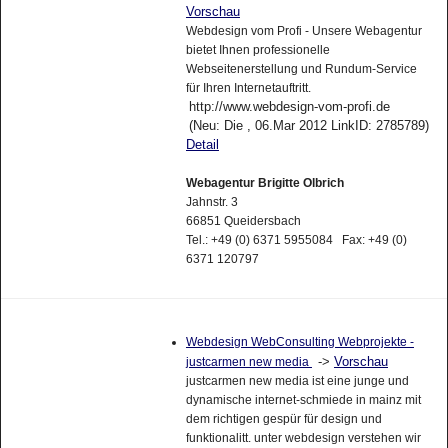
Vorschau
Webdesign vom Profi - Unsere Webagentur
bietet Ihnen professionelle
Webseitenerstellung und Rundum-Service
für Ihren Internetauftritt.
http://www.webdesign-vom-profi.de
(Neu: Die , 06.Mar 2012 LinkID: 2785789)
Detail
Webagentur Brigitte Olbrich
Jahnstr. 3
66851 Queidersbach
Tel.: +49 (0) 6371 5955084 Fax: +49 (0)
6371 120797
Webdesign WebConsulting Webprojekte -
->
Vorschau
justcarmen new media
justcarmen new media ist eine junge und
dynamische internet-schmiede in mainz mit
dem richtigen gespür für design und
funktionalitt. unter webdesign verstehen wir