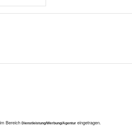
 im Bereich
eingetragen.
Dienstleistung/Werbung/Agentur