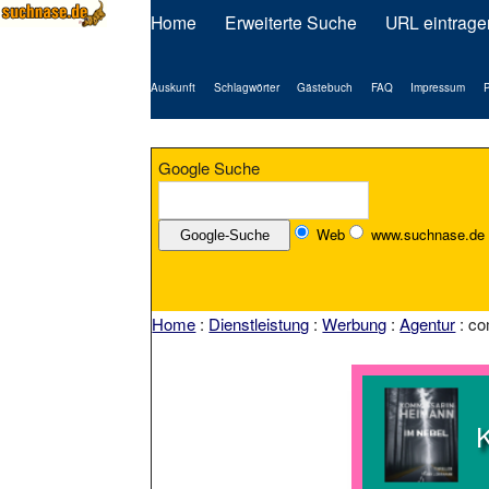
Home
Erweiterte Suche
URL eintrage
Auskunft
Schlagwörter
Gästebuch
FAQ
Impressum
P
Google Suche
Web
www.suchnase.de
Home
:
Dienstleistung
:
Werbung
:
Agentur
: co