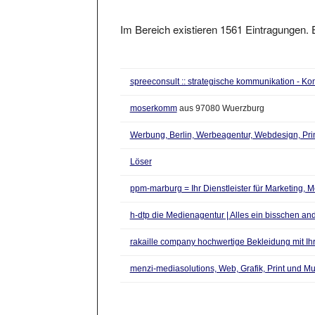
Im Bereich existieren 1561 Eintragungen. E
spreeconsult :: strategische kommunikation - 
moserkomm
aus 97080 Wuerzburg
Werbung, Berlin, Werbeagentur, Webdesign, Prin
Löser
ppm-marburg = Ihr Dienstleister für Marketing, M
h-dtp die Medienagentur | Alles ein bisschen an
rakaille company hochwertige Bekleidung mit I
menzi-mediasolutions, Web, Grafik, Print und Mul