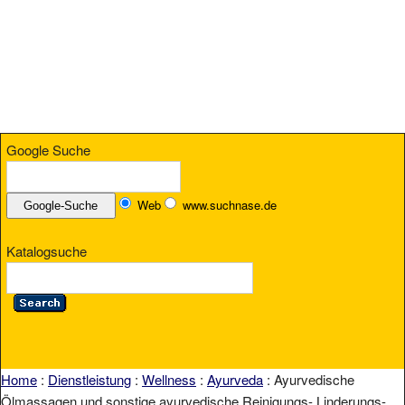
Google Suche
Web
www.suchnase.de
Katalogsuche
Home
:
Dienstleistung
:
Wellness
:
Ayurveda
: Ayurvedische
Ölmassagen und sonstige ayurvedische Reinigungs- Linderungs-