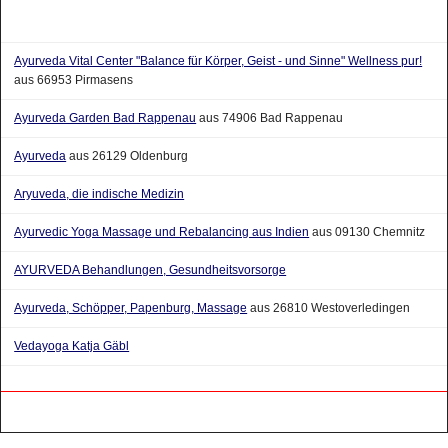
Ayurveda Vital Center "Balance für Körper, Geist - und Sinne" Wellness pur!
aus 66953 Pirmasens
Ayurveda Garden Bad Rappenau
aus 74906 Bad Rappenau
Ayurveda
aus 26129 Oldenburg
Aryuveda, die indische Medizin
Ayurvedic Yoga Massage und Rebalancing aus Indien
aus 09130 Chemnitz
AYURVEDA Behandlungen, Gesundheitsvorsorge
Ayurveda, Schöpper, Papenburg, Massage
aus 26810 Westoverledingen
Vedayoga Katja Gäbl