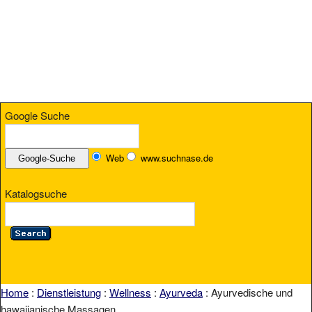
Google Suche
Web
www.suchnase.de
Katalogsuche
Home
:
Dienstleistung
:
Wellness
:
Ayurveda
: Ayurvedische und
hawaiianische Massagen