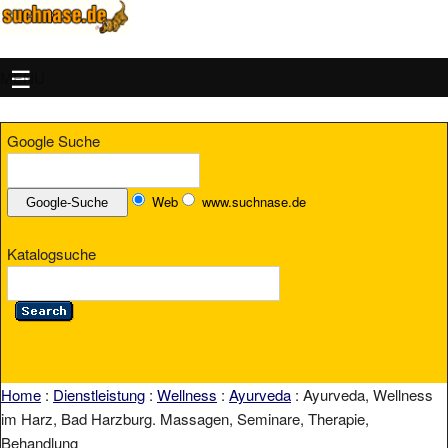
MENU
Google Suche
Web
www.suchnase.de
Katalogsuche
Home
:
Dienstleistung
:
Wellness
:
Ayurveda
: Ayurveda, Wellness
im Harz, Bad Harzburg. Massagen, Seminare, Therapie,
Behandlung