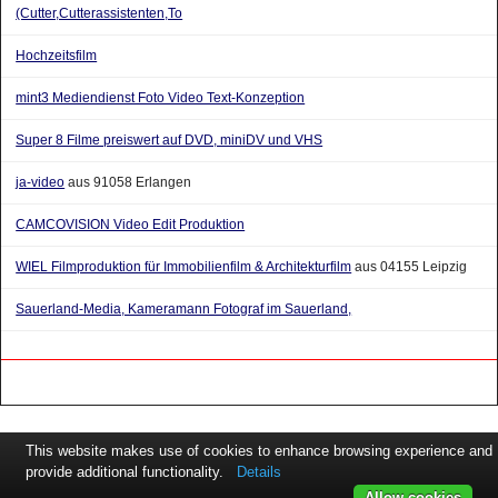
Hochzeitsfilm
mint3 Mediendienst Foto Video Text-Konzeption
Super 8 Filme preiswert auf DVD, miniDV und VHS
ja-video
aus 91058 Erlangen
CAMCOVISION Video Edit Produktion
WIEL Filmproduktion für Immobilienfilm & Architekturfilm
aus 04155 Leipzig
Sauerland-Media, Kameramann Fotograf im Sauerland,
This website makes use of cookies to enhance browsing experience and
provide additional functionality.
Details
Allow cookies