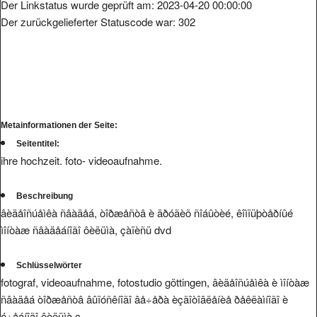
Der Linkstatus wurde geprüft am: 2023-04-20 00:00:00
Der zurückgelieferter Statuscode war: 302
Metainformationen der Seite:
Seitentitel:
ihre hochzeit. foto- videoaufnahme.
Beschreibung
âèäåîñúåìêà ñâàäåá, òîðæåñòâ è äðóãèõ ñîáûòèé, êîìïüþòåðíûé
ìîíòàæ ñâàäåáíîãî ôèëüìà, çàïèñü dvd
Schlüsselwörter
fotograf, videoaufnahme, fotostudio göttingen, âèäåîñúåìêà è ìîíòàæ
ñâàäåá òîðæåñòâ âûïóñêíîãî âå÷åðà èçãîòîâëåíèå ðåêëàìíîãî è
ó÷åáíîãî ôèëüìà ç