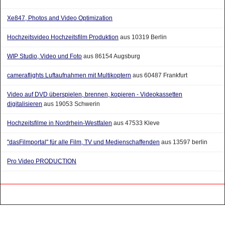
Xe847, Photos and Video Optimization
Hochzeitsvideo Hochzeitsfilm Produktion
aus 10319 Berlin
WIP Studio, Video und Foto
aus 86154 Augsburg
cameraflights Luftaufnahmen mit Multikoptern
aus 60487 Frankfurt
Video auf DVD überspielen, brennen, kopieren - Videokassetten
digitalisieren
aus 19053 Schwerin
Hochzeitsfilme in Nordrhein-Westfalen
aus 47533 Kleve
"dasFilmportal" für alle Film, TV und Medienschaffenden
aus 13597 berlin
Pro Video PRODUCTION