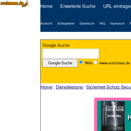
Home
Erweiterte Suche
URL eintrage
Auskunft
Schlagwörter
Gästebuch
FAQ
Impressum
P
Google Suche
Web
www.suchnase.de
Home
:
Dienstleistung
:
Sicherheit Schutz Secu