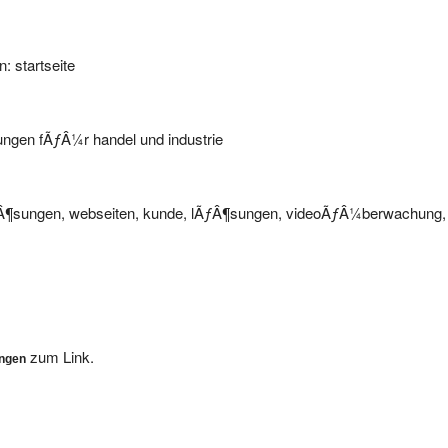
n: startseite
sungen fÃƒÂ¼r handel und industrie
lÃƒÂ¶sungen, webseiten, kunde, lÃƒÂ¶sungen, videoÃƒÂ¼berwachung,
zum Link.
ungen