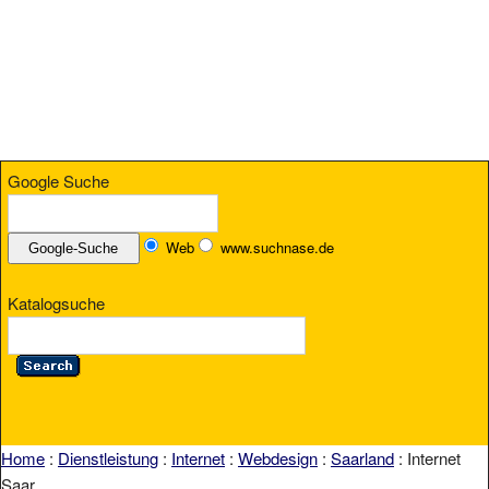
Google Suche
Web
www.suchnase.de
Katalogsuche
Home
:
Dienstleistung
:
Internet
:
Webdesign
:
Saarland
: Internet
Saar