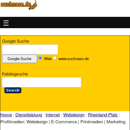
MENU
Google Suche
Web
www.suchnase.de
Katalogsuche
Home
:
Dienstleistung
:
Internet
:
Webdesign
:
Rheinland-Pfalz
:
Profilmedien: Webdesign | E-Commerce | Printmedien | Marketing