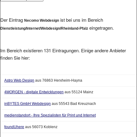
Der Eintrag
ist bei uns im Bereich
Necomo Webdesign
eingetragen.
Dienstleistung/Internet/Webdesign/Rheinland-Pfalz
Im Bereich existieren 131 Eintragungen. Einige andere Anbieter
finden Sie hier:
Astro Web Design
aus 76863 Herxheim-Hayna
4MORGEN - digitale Entwicklungen
aus 55124 Mainz
inBYTES GmbH Webdesign
aus 55543 Bad Kreuznach
medienstandort - Ihre Spezialisten für Print und Internet
foundUhere
aus 56073 Koblenz
Webdesign vom Profi - Webdesigner Webseitenerstellung Webagentur
aus