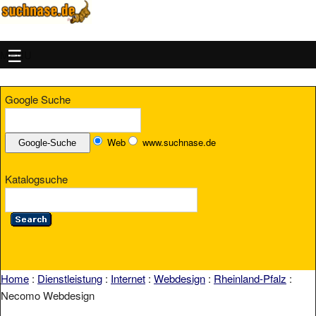
MENU
Google Suche
Web
www.suchnase.de
Katalogsuche
Home
:
Dienstleistung
:
Internet
:
Webdesign
:
Rheinland-Pfalz
:
Necomo Webdesign