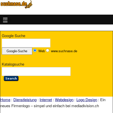
MENU
Google Suche
Web
www.suchnase.de
Katalogsuche
Home
:
Dienstleistung
:
Internet
:
Webdesign
:
Logo Design
: Ein
neues Firmenlogo – simpel und einfach bei mediadivision.ch