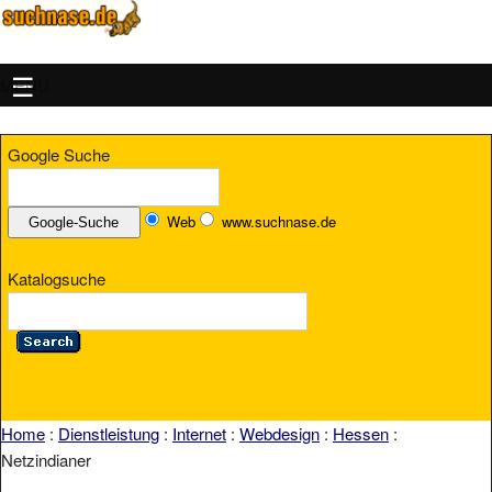
MENU
Google Suche
Web
www.suchnase.de
Katalogsuche
Home
:
Dienstleistung
:
Internet
:
Webdesign
:
Hessen
:
Netzindianer