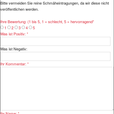
veröffentlichen werden.
Ihre Bewertung: (1 bis 5, 1 = schlecht, 5 = hervorragend
*
1
2
3
4
5
Was ist Positiv:
*
Was ist Negativ:
Ihr Kommentar:
*
Ihr Name:
*