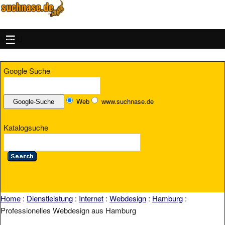
MENU
Google Suche
Web
www.suchnase.de
Katalogsuche
Home
:
Dienstleistung
:
Internet
:
Webdesign
:
Hamburg
:
Professionelles Webdesign aus Hamburg