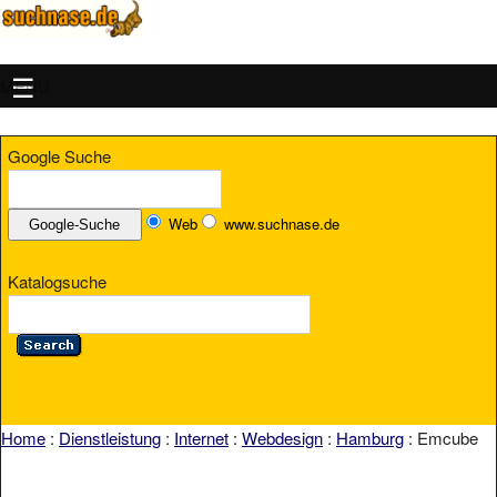
MENU
Google Suche
Web
www.suchnase.de
Katalogsuche
Home
:
Dienstleistung
:
Internet
:
Webdesign
:
Hamburg
: Emcube