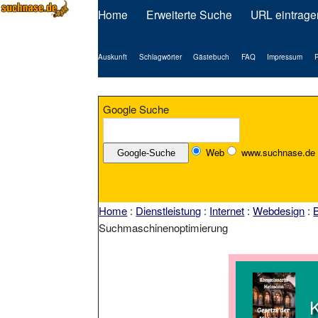
Home
Erweiterte Suche
URL eintrage
Auskunft
Schlagwörter
Gästebuch
FAQ
Impressum
P
Google Suche
Web
www.suchnase.de
Home
:
Dienstleistung
:
Internet
:
Webdesign
:
Suchmaschinenoptimierung