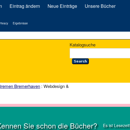
n
Eintrag ändern
Neue Einträge
Unsere Bücher
rivacy
Ergebnisse
Katalogsuche
Bremen Bremerhaven
: Webdesign &
Kennen Sie schon die Bücher?
Es ist Lesezeit