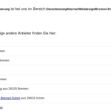
ist bei uns im Bereich
ierung
Dienstleistung/Internet/Webdesign/Bremen 
ige andere Anbieter finden Sie hier:
men
Bremen
emen
gn
aus 28205 Bremen
s Bremen Achim
aus 28832 Achim
gn