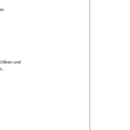
eo
Kritiken und
n.