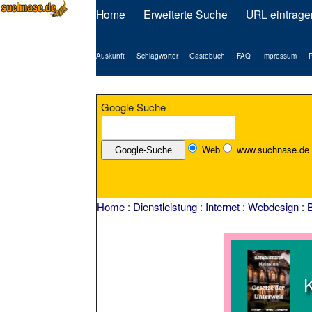
Home
Erweiterte Suche
URL eintrage
Auskunft
Schlagwörter
Gästebuch
FAQ
Impressum
P
Google Suche
Web
www.suchnase.de
Home
:
Dienstleistung
:
Internet
:
Webdesign
: