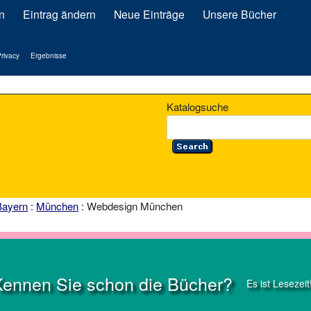
n
Eintrag ändern
Neue Einträge
Unsere Bücher
rivacy
Ergebnisse
Katalogsuche
Bayern
:
München
: Webdesign München
Kennen Sie schon die Bücher?
Es ist Lesezeit