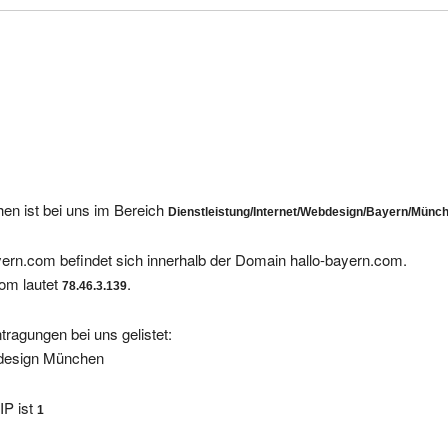
n ist bei uns im Bereich
Dienstleistung/Internet/Webdesign/Bayern/Münc
yern.com befindet sich innerhalb der Domain hallo-bayern.com.
com lautet
.
78.46.3.139
tragungen bei uns gelistet:
design München
IP ist
1
nige andere Anbieter finden Sie hier: