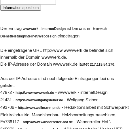
Der Eintrag
ist bei uns im Bereich
wwwwerk - internetDesign
eingetragen.
Dienstleistung/Internet/Webdesign
Die eingetragene URL http://www.wwwwerk.de befindet sich
innerhalb der Domain wwwwerk.de.
Die IP-Adresse der Domain wwwwerk.de lautet
.
217.119.54.170
Aus der IP-Adresse sind noch folgende Eintragungen bei uns
gelistet:
47872 -
- wwwwerk - internetDesign
http://www.wwwwerk.de
21431 -
- Wolfgang Sieber
http://www.wolfgangsieber.de
493706 -
- Redaktionsarbeit mit Schwerpunkt
http://www.wellmann-pr.de
Elektroindustrie, Maschinenbau, Holzbearbeitungsmaschinen,
Fs
736117 -
- Wanderreiter-Hof \
http://www.wanderreiter-hof.de
545976 -
- Willkommen beim Wacker VEB