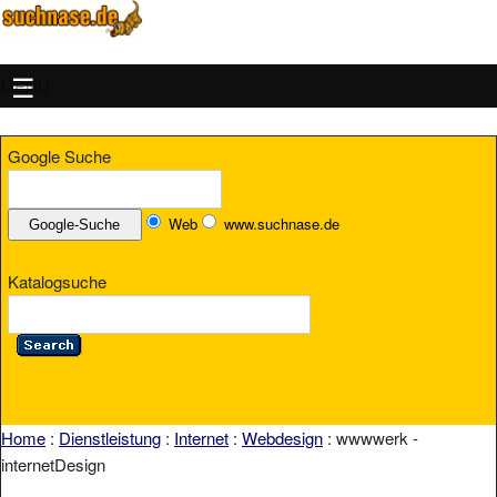
MENU
Google Suche
Web
www.suchnase.de
Katalogsuche
Home
:
Dienstleistung
:
Internet
:
Webdesign
: wwwwerk -
internetDesign