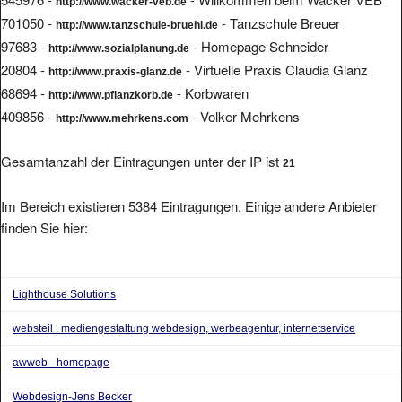
http://www.wacker-veb.de
701050 -
- Tanzschule Breuer
http://www.tanzschule-bruehl.de
97683 -
- Homepage Schneider
http://www.sozialplanung.de
20804 -
- Virtuelle Praxis Claudia Glanz
http://www.praxis-glanz.de
68694 -
- Korbwaren
http://www.pflanzkorb.de
409856 -
- Volker Mehrkens
http://www.mehrkens.com
Gesamtanzahl der Eintragungen unter der IP ist
21
Im Bereich existieren 5384 Eintragungen. Einige andere Anbieter
finden Sie hier:
Lighthouse Solutions
websteil . mediengestaltung webdesign, werbeagentur, internetservice
awweb - homepage
Webdesign-Jens Becker