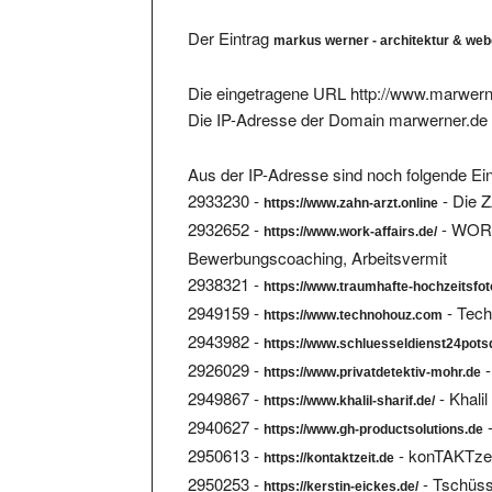
Der Eintrag
markus werner - architektur & we
Die eingetragene URL http://www.marwerne
Die IP-Adresse der Domain marwerner.de 
Aus der IP-Adresse sind noch folgende Ein
2933230 -
- Die 
https://www.zahn-arzt.online
2932652 -
- WORK 
https://www.work-affairs.de/
Bewerbungscoaching, Arbeitsvermit
2938321 -
https://www.traumhafte-hochzeitsfot
2949159 -
- Tech
https://www.technohouz.com
2943982 -
https://www.schluesseldienst24pot
2926029 -
-
https://www.privatdetektiv-mohr.de
2949867 -
- Khali
https://www.khalil-sharif.de/
2940627 -
-
https://www.gh-productsolutions.de
2950613 -
- konTAKTzeit
https://kontaktzeit.de
2950253 -
- Tschüs
https://kerstin-eickes.de/