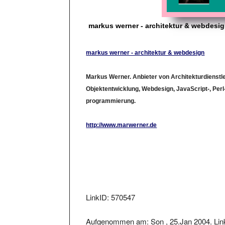
markus werner - architektur & webdesi
markus werner - architektur & webdesign
Markus Werner. Anbieter von Architekturdienstl
Objektentwicklung, Webdesign, JavaScript-, Perl
programmierung.
http://www.marwerner.de
LinkID: 570547
Aufgenommen am: Son , 25.Jan 2004. Lin
, 25.Jan 2004