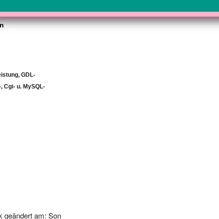
gn
eistung, GDL-
-, Cgi- u. MySQL-
k geändert am: Son