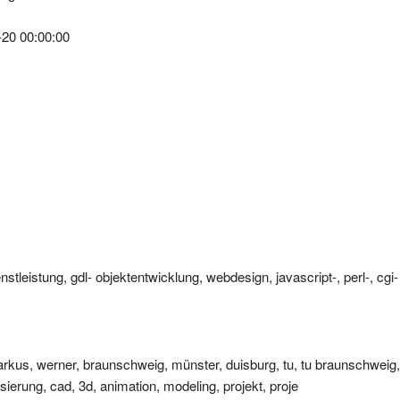
-20 00:00:00
stleistung, gdl- objektentwicklung, webdesign, javascript-, perl-, cgi-
rkus, werner, braunschweig, münster, duisburg, tu, tu braunschweig, 
isierung, cad, 3d, animation, modeling, projekt, proje