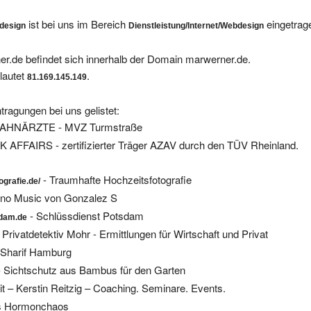
ist bei uns im Bereich
eingetrag
bdesign
Dienstleistung/Internet/Webdesign
r.de befindet sich innerhalb der Domain marwerner.de.
lautet
.
81.169.145.149
tragungen bei uns gelistet:
ZAHNÄRZTE - MVZ Turmstraße
AFFAIRS - zertifizierter Träger AZAV durch den TÜV Rheinland.
- Traumhafte Hochzeitsfotografie
ografie.de/
no Music von Gonzalez S
- Schlüssdienst Potsdam
sdam.de
 Privatdetektiv Mohr - Ermittlungen für Wirtschaft und Privat
l Sharif Hamburg
 Sichtschutz aus Bambus für den Garten
 – Kerstin Reitzig – Coaching. Seminare. Events.
s Hormonchaos