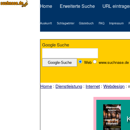
Home
Erweiterte Suche
URL eintrage
Auskunft
Schlagwörter
Gästebuch
FAQ
Impressum
P
Google Suche
Web
www.suchnase.de
Home
:
Dienstleistung
:
Internet
:
Webdesign
: 