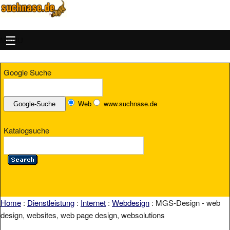
MENU
Google Suche
Web
www.suchnase.de
Katalogsuche
Home
:
Dienstleistung
:
Internet
:
Webdesign
: MGS-Design - web
design, websites, web page design, websolutions