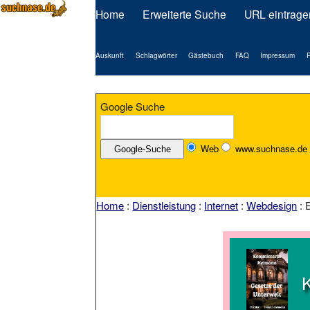
Home
Erweiterte Suche
URL eintrage
Auskunft
Schlagwörter
Gästebuch
FAQ
Impressum
P
Google Suche
Web
www.suchnase.de
Home
:
Dienstleistung
:
Internet
:
Webdesign
: 