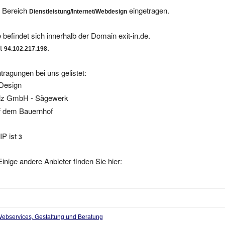
m Bereich
eingetragen.
Dienstleistung/Internet/Webdesign
 befindet sich innerhalb der Domain exit-in.de.
et
.
94.102.217.198
tragungen bei uns gelistet:
Design
olz GmbH - Sägewerk
f dem Bauernhof
IP ist
3
inige andere Anbieter finden Sie hier:
| Webservices, Gestaltung und Beratung