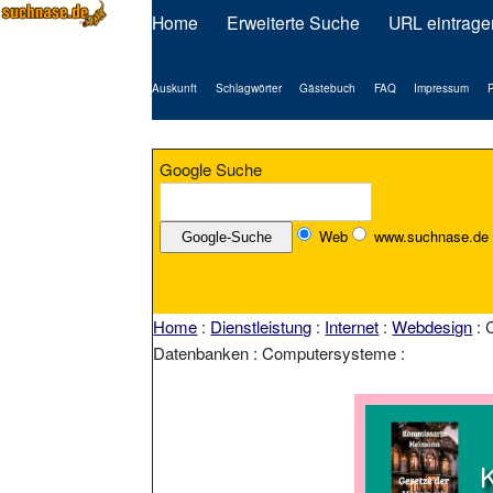
Home
Erweiterte Suche
URL eintrage
Auskunft
Schlagwörter
Gästebuch
FAQ
Impressum
P
Google Suche
Web
www.suchnase.de
Home
:
Dienstleistung
:
Internet
:
Webdesign
: 
Datenbanken : Computersysteme :