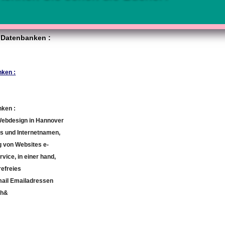
 Datenbanken :
nken :
nken :
Webdesign in Hannover
s und Internetnamen,
g von Websites e-
rvice, in einer hand,
refreies
ail Emailadressen
eh&