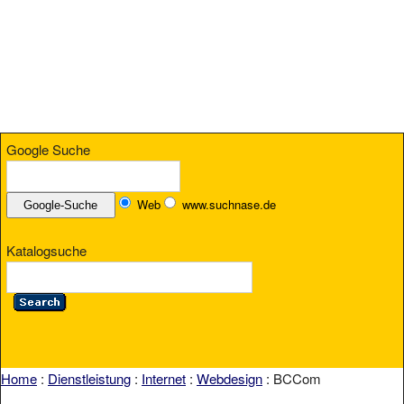
Google Suche
Web
www.suchnase.de
Katalogsuche
Home
:
Dienstleistung
:
Internet
:
Webdesign
: BCCom