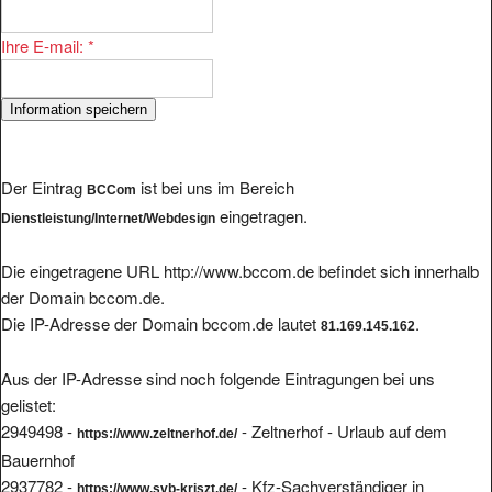
Ihre E-mail:
*
Der Eintrag
ist bei uns im Bereich
BCCom
eingetragen.
Dienstleistung/Internet/Webdesign
Die eingetragene URL http://www.bccom.de befindet sich innerhalb
der Domain bccom.de.
Die IP-Adresse der Domain bccom.de lautet
.
81.169.145.162
Aus der IP-Adresse sind noch folgende Eintragungen bei uns
gelistet:
2949498 -
- Zeltnerhof - Urlaub auf dem
https://www.zeltnerhof.de/
Bauernhof
2937782 -
- Kfz-Sachverständiger in
https://www.svb-kriszt.de/