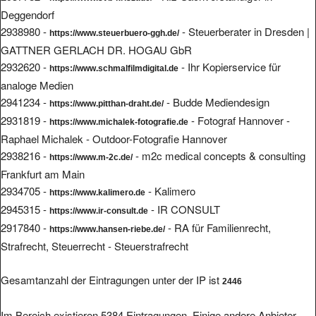
Deggendorf
2938980 -
- Steuerberater in Dresden |
https://www.steuerbuero-ggh.de/
GATTNER GERLACH DR. HOGAU GbR
2932620 -
- Ihr Kopierservice für
https://www.schmalfilmdigital.de
analoge Medien
2941234 -
- Budde Mediendesign
https://www.pitthan-draht.de/
2931819 -
- Fotograf Hannover -
https://www.michalek-fotografie.de
Raphael Michalek - Outdoor-Fotografie Hannover
2938216 -
- m2c medical concepts & consulting
https://www.m-2c.de/
Frankfurt am Main
2934705 -
- Kalimero
https://www.kalimero.de
2945315 -
- IR CONSULT
https://www.ir-consult.de
2917840 -
- RA für Familienrecht,
https://www.hansen-riebe.de/
Strafrecht, Steuerrecht - Steuerstrafrecht
Gesamtanzahl der Eintragungen unter der IP ist
2446
Im Bereich existieren 5384 Eintragungen. Einige andere Anbieter