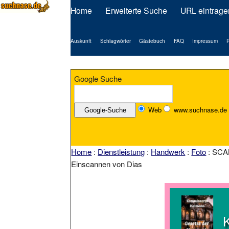
Home
Erweiterte Suche
URL eintrage
Auskunft
Schlagwörter
Gästebuch
FAQ
Impressum
P
Google Suche
Web
www.suchnase.de
Home
:
Dienstleistung
:
Handwerk
:
Foto
: SCAN
Einscannen von Dias