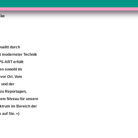
dio
ualitt durch
it modernster Technik
S-ART erfüllt
en sowohl im
 vor Ort. Vom
 und der
 zu Reportagen,
tem Niveau für unsere
ktrum im Bereich der
 auf Sie. =)