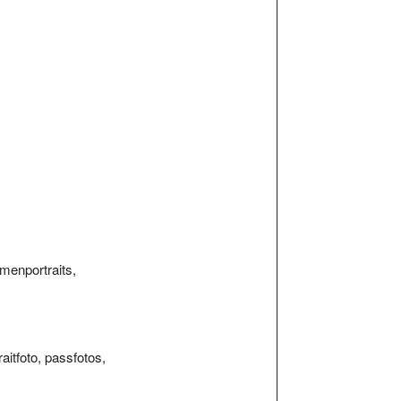
rmenportraits,
raitfoto, passfotos,