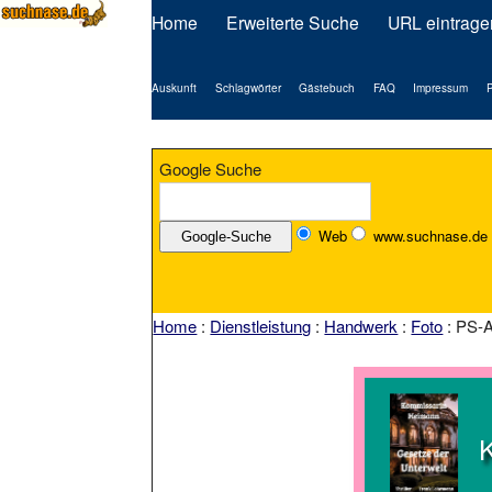
Home
Erweiterte Suche
URL eintrage
Auskunft
Schlagwörter
Gästebuch
FAQ
Impressum
P
Google Suche
Web
www.suchnase.de
Home
:
Dienstleistung
:
Handwerk
:
Foto
: PS-A