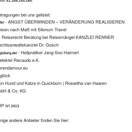
tragungen bei uns gelistet:
- ANGST ÜBERWINDEN – VERÄNDERUNG REALISIEREN
de/
eisen nach Maß mit Silonum Travel
- Reiserecht Beratung bei Reisemängel KANZLEI RENNER
echtsanwaltskanzlei Dr. Gosch
- Heilpratiker Jang-Soo Haimerl
ugsburg.de/
etektei Recaudo e.K.
brendamour.eu
eglück
ion Hund und Katze in Quickborn | Roswitha van Haaren
mbH & Co. KG
IP ist
2413
nige andere Anbieter finden Sie hier: