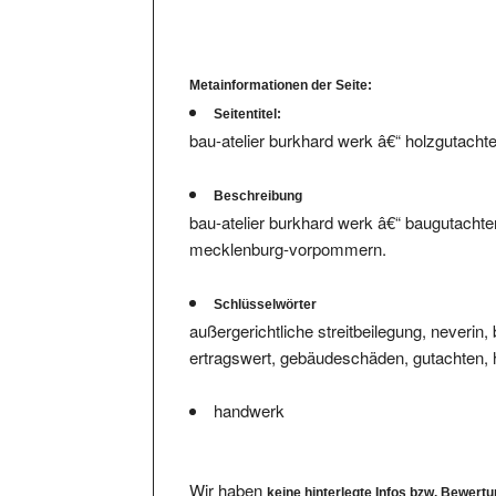
Metainformationen der Seite:
Seitentitel:
bau-atelier burkhard werk â€“ holzgutacht
Beschreibung
bau-atelier burkhard werk â€“ baugutachte
mecklenburg-vorpommern.
Schlüsselwörter
außergerichtliche streitbeilegung, neveri
ertragswert, gebäudeschäden, gutachten, ho
handwerk
Wir haben
keine hinterlegte Infos bzw. Bewert