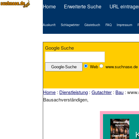
Home
Erweiterte Suche
URL eintrage
Auskunft
Schlagwörter
Gästebuch
FAQ
Impressum
P
Google Suche
Web
www.suchnase.de
Home
:
Dienstleistung
:
Gutachter
:
Bau
: www.s
Bausachverständigen,