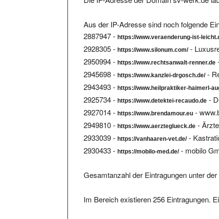
Aus der IP-Adresse sind noch folgende Ein
2887947 -
https://www.veraenderung-ist-leicht.
2928305 -
- Luxusr
https://www.silonum.com/
2950994 -
https://www.rechtsanwalt-renner.de
2945698 -
- R
https://www.kanzlei-drgosch.de/
2943493 -
https://www.heilpraktiker-haimerl-a
2925734 -
- D
https://www.detektei-recaudo.de
2927014 -
- www.
https://www.brendamour.eu
2949810 -
- Ärzt
https://www.aerzteglueck.de
2933039 -
- Kastrat
https://vanhaaren-vet.de/
2930433 -
- mobilo G
https://mobilo-med.de/
Gesamtanzahl der Eintragungen unter der 
Im Bereich existieren 256 Eintragungen. Ei