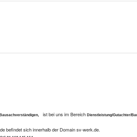
ist bei uns im Bereich
s Bausachverständigen,
Dienstleistung/Gutachter/Ba
de befindet sich innerhalb der Domain sv-werk.de.
utet
.
81.169.145.164